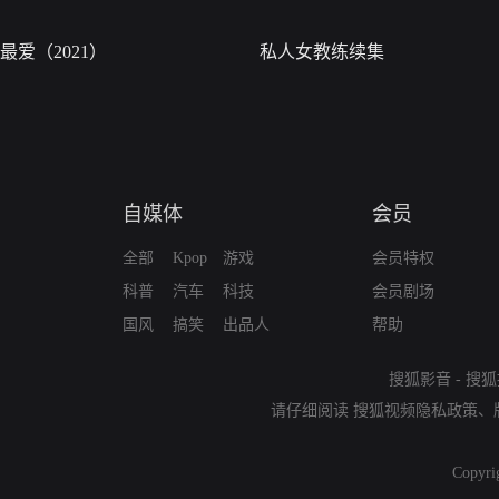
最爱（2021）
私人女教练续集
自媒体
会员
全部
Kpop
游戏
会员特权
科普
汽车
科技
会员剧场
国风
搞笑
出品人
帮助
搜狐影音
-
搜狐
请仔细阅读
搜狐视频隐私政策
、
Copyri