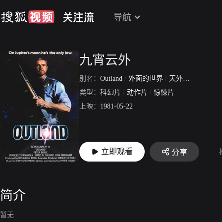
导航
九宵云外
别名：
Outland
/
外面的世界
/
天外天
/
异乡
类型：
科幻片
/
动作片
/
惊悚片
上映：
1981-05-22
立即观看
分享
简介
暂无