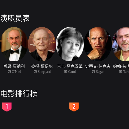
演职员表
肖恩·康纳利
彼得·博伊尔
吉卡·马克汉姆
史蒂文·伯克夫
约翰·拉
饰 O'Niel
饰 Sheppard
饰 Carol
饰 Sagan
饰 Tar
电影排行榜
2
3