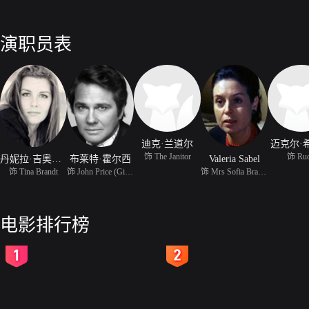
演职员表
迪克·兰道尔
迈克尔·
饰 The Janitor
饰 Ru
丹妮拉·吉奥丹诺
布莱特·霍尔西
Valeria Sabel
饰 Tina Brandt
饰 John Price (Gianni P
饰 Mrs Sofia Brandt
电影排行榜
2
3