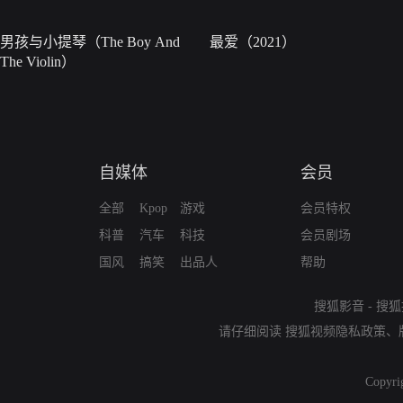
男孩与小提琴（The Boy And
最爱（2021）
The Violin）
自媒体
会员
全部
Kpop
游戏
会员特权
科普
汽车
科技
会员剧场
国风
搞笑
出品人
帮助
搜狐影音
-
搜狐
请仔细阅读
搜狐视频隐私政策
、
Copyri