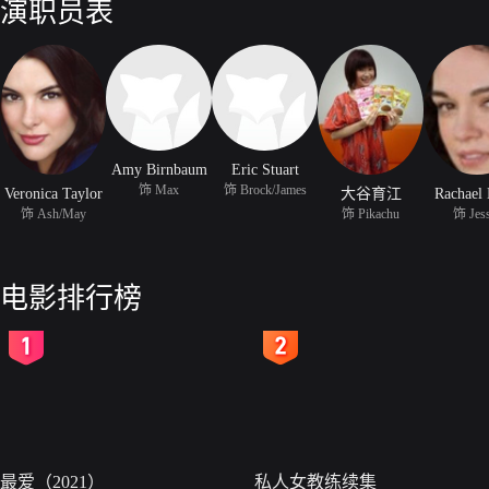
演职员表
Amy Birnbaum
Eric Stuart
饰 Max
饰 Brock/James
Veronica Taylor
大谷育江
Rachael 
饰 Ash/May
饰 Pikachu
饰 Jess
电影排行榜
2
3
最爱（2021）
私人女教练续集