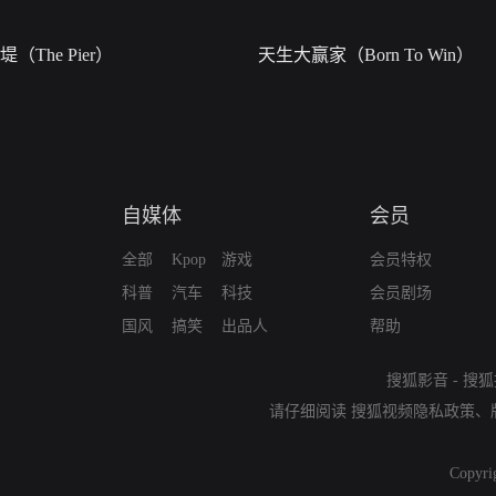
堤（The Pier）
天生大赢家（Born To Win）
自媒体
会员
全部
Kpop
游戏
会员特权
科普
汽车
科技
会员剧场
国风
搞笑
出品人
帮助
搜狐影音
-
搜狐
请仔细阅读
搜狐视频隐私政策
、
Copyri