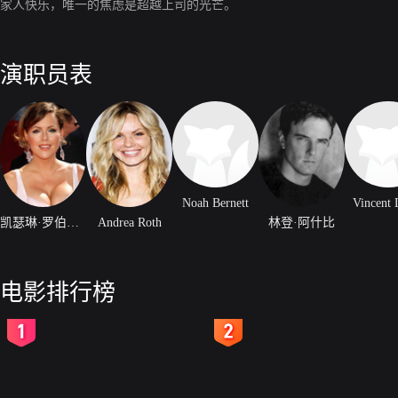
家人快乐，唯一的焦虑是超越上司的光芒。
演职员表
Noah Bernett
Vincent 
凯瑟琳·罗伯特森
Andrea Roth
林登·阿什比
电影排行榜
2
3