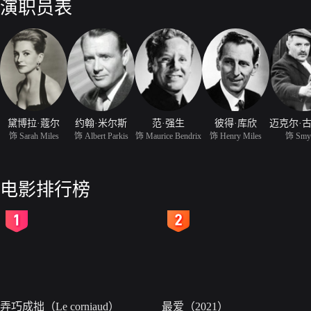
演职员表
黛博拉·蔻尔
约翰·米尔斯
范·强生
彼得·库欣
饰 Sarah Miles
饰 Albert Parkis
饰 Maurice Bendrix
饰 Henry Miles
饰 Smy
电影排行榜
2
3
弄巧成拙（Le corniaud）
最爱（2021）