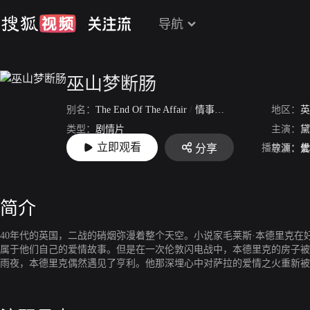
导航
巫山梦断肠
别名：
The End Of The Affair
/
情事终结
地区：
英
类型：
剧情片
主演：
黛
立即观看
播放源：
优
分享
上映：
1955-02-23
导演：
爱
简介
40年代的英国，二战的硝烟弥漫着整个天空。小说家毛莱斯·本德里克
属于他们自己的爱情故事。但是在一次伦敦闪电战中，本德里克的房子被
雨夜，本德里克偶然遇见了亨利。他那深埋心中对萨拉的爱情之火重新被
在伦敦那段不为人知的爱情故事的日记时才明白——原来，在本德里克负
在自己生命中的深爱之人，萨拉突然意识到要实现当年的诺言比她预想中
萨拉陷入深深的煎熬和痛苦中……