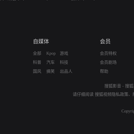
自媒体
会员
全部
Kpop
游戏
会员特权
科普
汽车
科技
会员剧场
国风
搞笑
出品人
帮助
搜狐影音
-
搜狐
请仔细阅读
搜狐视频隐私政策
、
Copyri