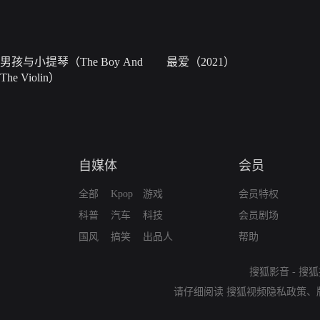
男孩与小提琴（The Boy And
最爱（2021）
The Violin）
自媒体
会员
全部
Kpop
游戏
会员特权
科普
汽车
科技
会员剧场
国风
搞笑
出品人
帮助
搜狐影音
-
搜狐
请仔细阅读
搜狐视频隐私政策
、