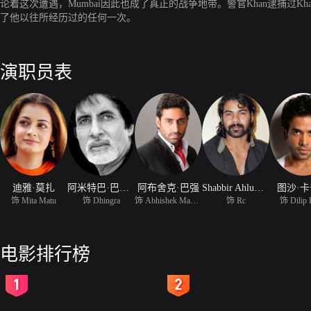
论着这次遭遇，Mumbai因此也成了真正的战争地带。警官Khan逮捕过Kh
了他以往所经历过的任何一次。
演职员表
迪雅·莫扎
阿米特巴·巴赫卡安
阿布舍克·巴强
Shabbir Ahluwalia
图沙·
饰 Mita Matu
饰 Dhingra
饰 Abhishek Mahatre
饰 Rc
饰 Dilip
电影排行榜
2
3