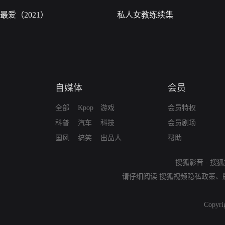
最爱（2021）
私人女教练续集
自媒体
会员
全部
Kpop
游戏
会员特权
科普
汽车
科技
会员剧场
国风
搞笑
出品人
帮助
搜狐影音
-
搜狐
请仔细阅读
搜狐视频隐私政策
、
Copyri