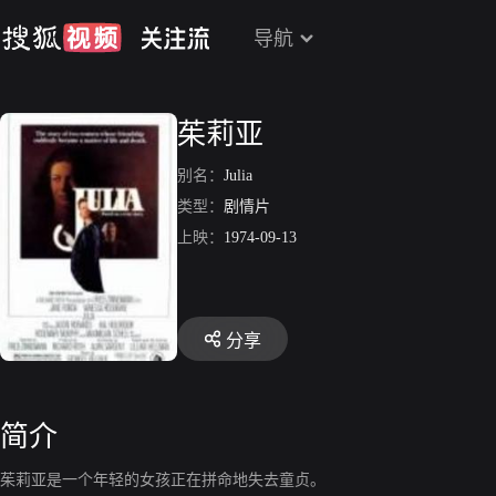
导航
茱莉亚
别名：
Julia
类型：
剧情片
上映：
1974-09-13
分享
简介
茱莉亚是一个年轻的女孩正在拼命地失去童贞。