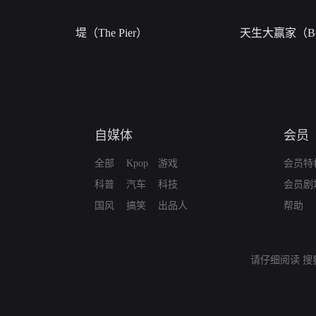
堤（The Pier）
天生大赢家（Bor
自媒体
会员
全部
Kpop
游戏
会员特
科普
汽车
科技
会员剧
国风
搞笑
出品人
帮助
请仔细阅读
搜