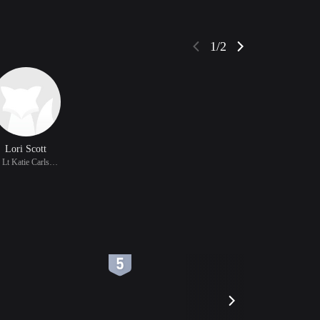
1/2
Lori Scott
饰 Lt Katie Carlson (as
6
7