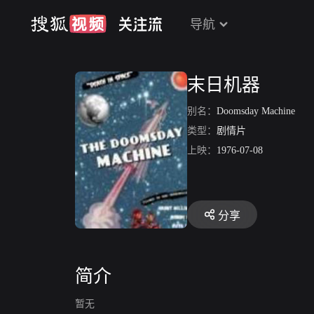
导航
末日机器
别名：
Doomsday Machine
类型：
剧情片
上映：
1976-07-08
分享
简介
暂无