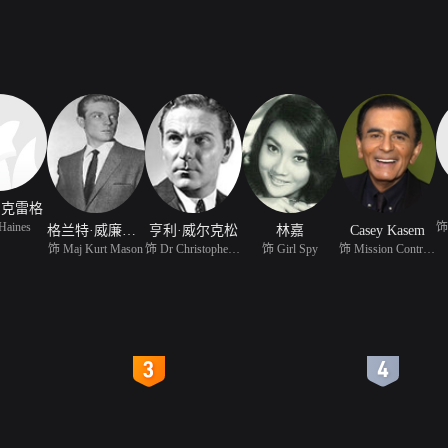
·克雷格
Haines
格兰特·威廉姆斯
亨利·威尔克松
林嘉
Casey Kasem
饰 Maj Kurt Mason
饰 Dr Christopher Perry
饰 Girl Spy
饰 Mission Control Offi
4
5