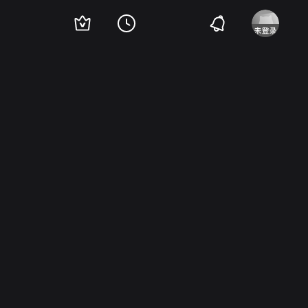
格
格兰特·威廉姆斯
亨利·威尔克松
林嘉
Casey Kasem
Lori Scott
Denny 