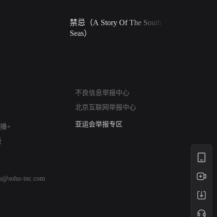
禁忌（A Story Of The South
火球（Ball 
Seas）
网络暴力有害信息举报
不良信息举报中心
12318 文化市场举报
北京互联网举报中心
算法推荐专项举报
亚运会举报专区
播+
涉历史虚无举报
版
网络谣言信息专项
涉政举报入口
涉未成年人举报
hu@sohu-inc.com
清朗自媒体乱象举报
涉民族宗教有害信息举报
清朗·生活服务类内容举报