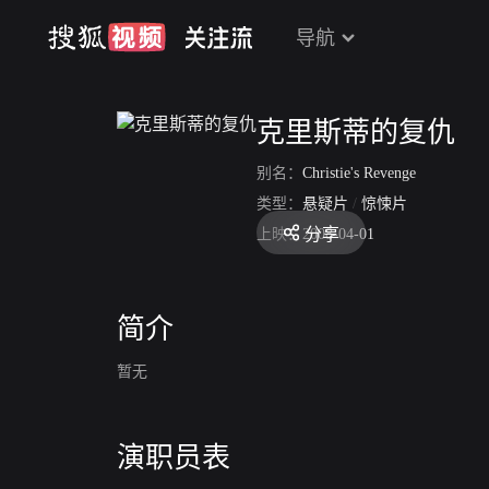
导航
克里斯蒂的复仇
别名：
Christie's Revenge
类型：
悬疑片
/
惊悚片
分享
上映：
2008-04-01
简介
暂无
演职员表