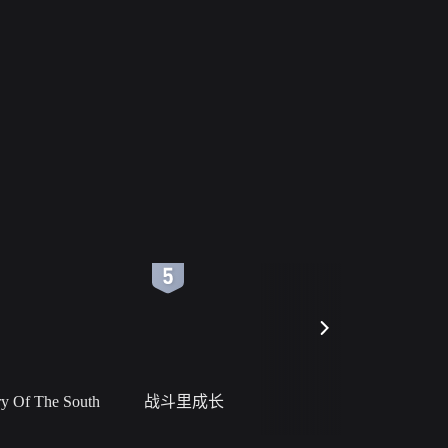
6
7
 Of The South
战斗里成长
私人女教