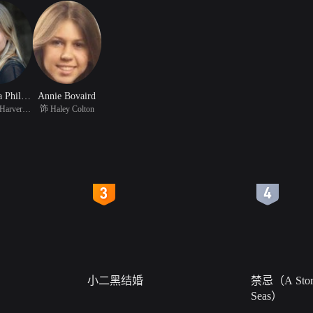
Anastasia Phillips
Annie Bovaird
饰 Selene Harverston
饰 Haley Colton
4
5
小二黑结婚
禁忌（A Story
Seas）