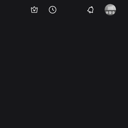
Phillips
Annie Bovaird