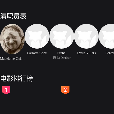
演职员表
Carlotta Conti
Frehel
Lydie Villars
Fordy
饰 La Douleur
Madeleine Guitty
电影排行榜
2
3