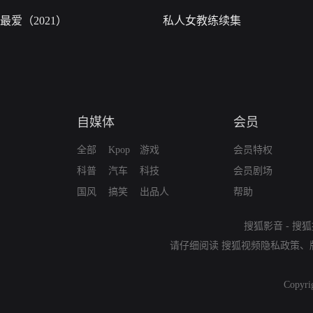
最爱（2021）
私人女教练续集
自媒体
会员
全部
Kpop
游戏
会员特权
科普
汽车
科技
会员剧场
国风
搞笑
出品人
帮助
搜狐影音
-
搜狐
请仔细阅读
搜狐视频隐私政策
、
Copyri