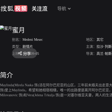
导航
蜜月
别名：
Medeni Mesec
地区：
其它
类型：
剧情片
主演：
拉沙·列
分享
上映：
2009-09-05
导演：
高兰·帕
简介
Maylinda(Mirela Naska 饰)活在阿尔巴尼亚的山区，三年前未婚夫出
饰)爱上Maylinda，希望和她相宿相棲。唯一的出路便是离开阿尔巴尼亚，出走
Milovanovic 饰)和Vera(Jelena Trkulja 饰)是一对塞
园，但是他们卻同時陷入相同的窘境。