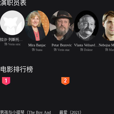
演职员表
拉沙·列斯托夫斯基
饰 Verin stric
Mira Banjac
Petar Bozovic
Vlasta Velisavljevic
饰 Stana
饰 Verin otac
饰 Doktor
饰 Mar
电影排行榜
2
3
男孩与小提琴（The Boy And
最爱（2021）