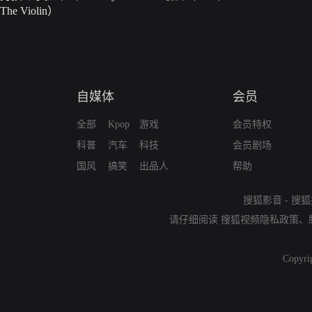
The Violin）
自媒体
会员
全部
Kpop
游戏
会员特权
科普
汽车
科技
会员剧场
国风
搞笑
出品人
帮助
搜狐影音
-
搜狐
请仔细阅读
搜狐视频隐私政策
、
Copyri