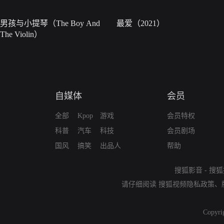
男孩与小提琴（The Boy And
最爱（2021）
The Violin）
自媒体
会员
全部
Kpop
游戏
会员特权
科普
汽车
科技
会员剧场
国风
搞笑
出品人
帮助
搜狐影音
-
搜狐
请仔细阅读
搜狐视频隐私政策
、
Copyri