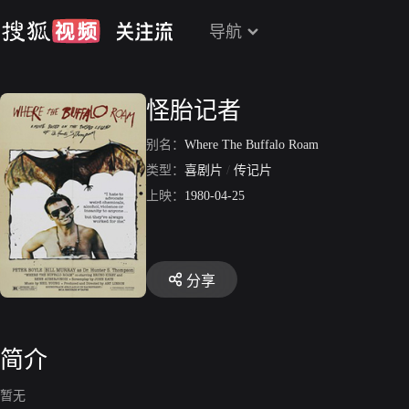
导航
怪胎记者
别名：
Where The Buffalo Roam
类型：
喜剧片
/
传记片
上映：
1980-04-25
分享
简介
暂无