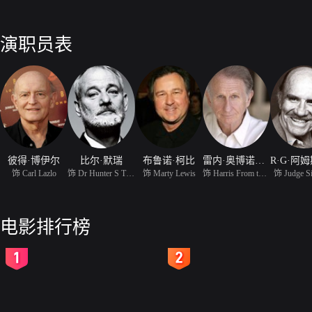
演职员表
彼得·博伊尔
比尔·默瑞
布鲁诺·柯比
雷内·奥博诺伊斯
饰 Carl Lazlo
饰 Dr Hunter S Thompson
饰 Marty Lewis
饰 Harris From the Post
饰 Judge S
电影排行榜
2
3