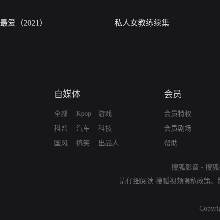
最爱（2021）
私人女教练续集
自媒体
会员
全部
Kpop
游戏
会员特权
科普
汽车
科技
会员剧场
国风
搞笑
出品人
帮助
搜狐影音
-
搜狐
请仔细阅读
搜狐视频隐私政策
、
Copyri