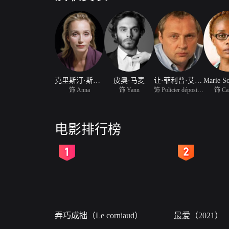
克里斯汀·斯科特·托马斯
皮奥·马麦
让·菲利普·艾科菲
饰 Anna
饰 Yann
饰 Policier déposition
饰 Car
电影排行榜
2
3
弄巧成拙（Le corniaud）
最爱（2021）