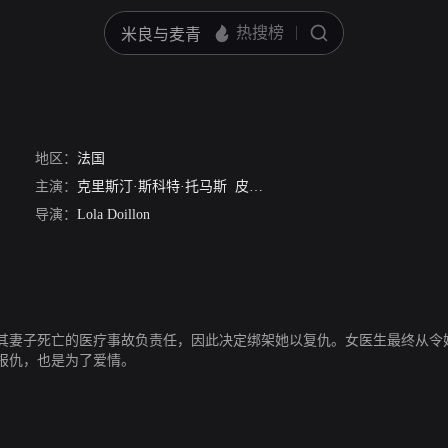
地区：
法国
主演：
克里斯汀·斯科特·托马斯
皮奥·马麦
让·菲利普·艾科菲
Mari
导演：
Lola Doillon
其妻子死亡的医疗事故负责任，因此决定绑架她以复仇。女医生最终从令
报仇，也是为了爱情。