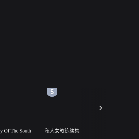
6
7
 Of The South
私人女教练续集
小二黑结