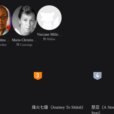
Vinciane Millereau
饰 Milène
Marie Sohna Conde
Marie-Christine Orry
oline
饰 Concierge
4
5
烽火七雄（Journey To Shiloh）
禁忌（A Story
Seas）