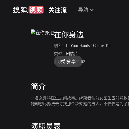
导航
在你身边
别名：
In Your Hands
/
Contre Toi
类型：
剧情片
分享
上映：
2011-02-02
简介
一名女外科医生之间故事。绑架者认为女医生应对导致
她却想尽办法去寻找那个绑架她的男人，不仅仅是为了
演职员表