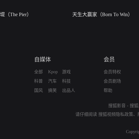
堤（The Pier）
天生大赢家（Born To Win）
自媒体
会员
全部
Kpop
游戏
会员特权
科普
汽车
科技
会员剧场
国风
搞笑
出品人
帮助
搜狐影音
-
搜狐
请仔细阅读
搜狐视频隐私政策
、
Copyri