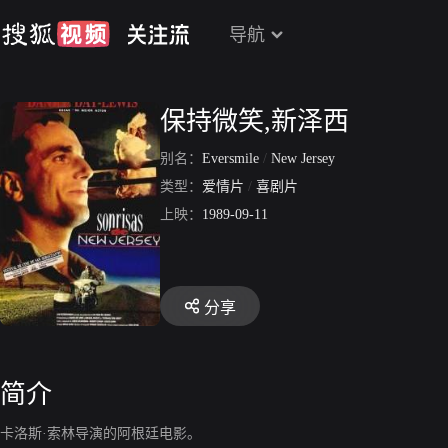
导航
保持微笑,新泽西
别名：
Eversmile
/
New Jersey
类型：
爱情片
/
喜剧片
上映：
1989-09-11
分享
简介
卡洛斯·索林导演的阿根廷电影。