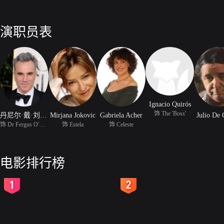
演职员表
Ignacio Quirós
饰 The 'Boss'
丹尼尔·戴·刘易斯
Mirjana Jokovic
Gabriela Acher
Julio De 
饰 Dr Fergus O'Connell
饰 Estela
饰 Celeste
电影排行榜
2
3