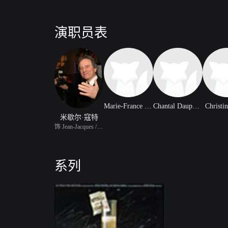
演职员表
Marie-France Duquette
Chantal Dauphinais
Christi
米歇尔·寇特
饰 Jean-Jacques / Gerar
系列