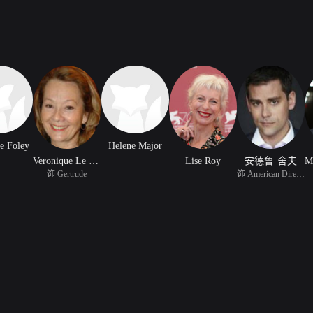
ne Foley
Helene Major
Veronique Le Flaguais
Lise Roy
安德鲁·舍夫
饰 Gertrude
饰 American Director