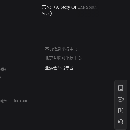
禁忌（A Story Of The South
火球（Ball 
Seas）
网络暴力有害信息举报
不良信息举报中心
12318 文化市场举报
北京互联网举报中心
算法推荐专项举报
亚运会举报专区
播+
涉历史虚无举报
版
网络谣言信息专项
涉政举报入口
涉未成年人举报
hu@sohu-inc.com
清朗自媒体乱象举报
涉民族宗教有害信息举报
清朗·生活服务类内容举报
清朗春节网络环境整治