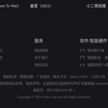
n To Win）
最爱（2021）
小二黑结婚
服务
软件/智能硬件
权
网站联盟
移动客户端
场
关于我们
搜狐影音
直
版权投诉
搜狐视频TV
搜狐影音
-
搜狐招聘
-
广告服务
-
联系方式
-
About SOHU
-
公司介绍
狐视频隐私政策
、
版权声明
、
反盗版和反盗链权利声明
举报邮箱
jubaoso
备案号：
京ICP证030367号-1
Copyright © 2024 Sohu.com Inc.All Rights Reserved.