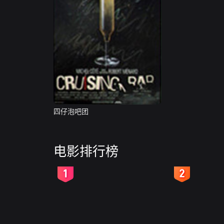
四仔泡吧团
电影排行榜
2
3