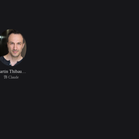
Martin Thibaudeau
饰 Claude