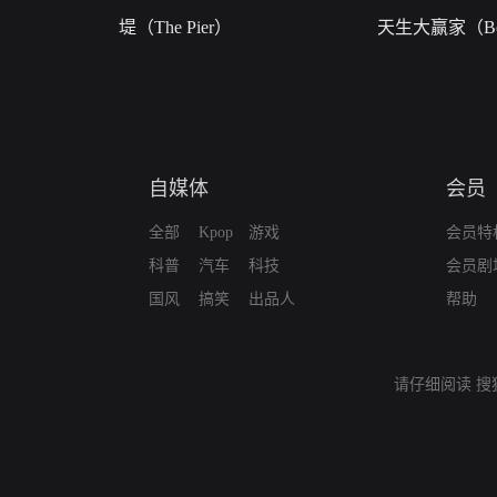
堤（The Pier）
天生大赢家（Bor
自媒体
会员
全部
Kpop
游戏
会员特
科普
汽车
科技
会员剧
国风
搞笑
出品人
帮助
请仔细阅读
搜