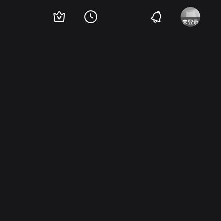
phinais
Christine Foley
Veronique Le Flaguais
Helene Major
Lise Roy
安德