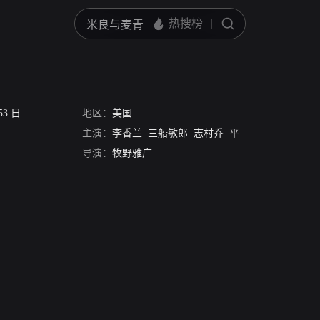
3 日本版
地区：
美国
主演：
李香兰
三船敏郎
志村乔
平田昭彦
小泉博
导演：
牧野雅广