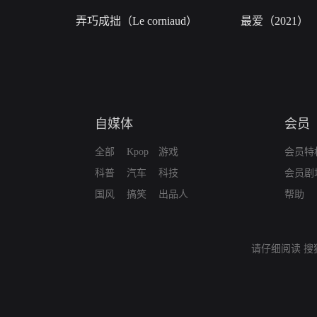
弄巧成拙（Le corniaud）
最爱（2021）
自媒体
会员
全部
Kpop
游戏
会员特
科普
汽车
科技
会员剧
国风
搞笑
出品人
帮助
请仔细阅读
搜