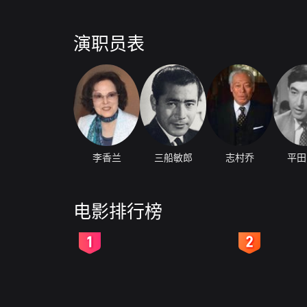
演职员表
李香兰
三船敏郎
志村乔
平田
电影排行榜
2
3