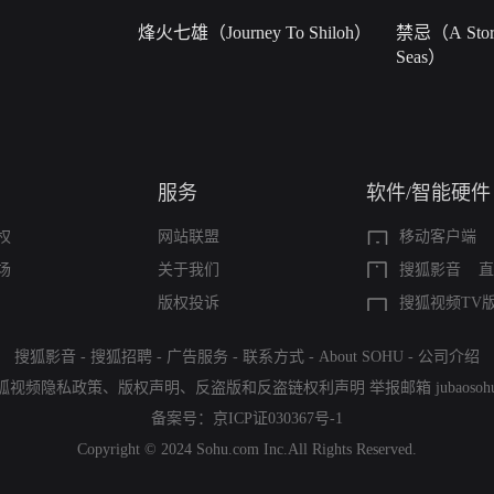
烽火七雄（Journey To Shiloh）
禁忌（A Story
Seas）
服务
软件/智能硬件
权
网站联盟
移动客户端
场
关于我们
搜狐影音
直
版权投诉
搜狐视频TV
搜狐影音
-
搜狐招聘
-
广告服务
-
联系方式
-
About SOHU
-
公司介绍
狐视频隐私政策
、
版权声明
、
反盗版和反盗链权利声明
举报邮箱
jubaoso
备案号：
京ICP证030367号-1
Copyright © 2024 Sohu.com Inc.All Rights Reserved.