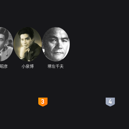
昭彦
小泉博
堺左千夫
4
5