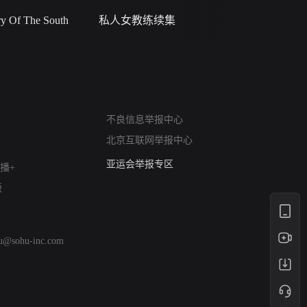
 Of The South
私人女教练续集
小二黑结
网络暴力有害信息举报
不良信息举报中心
12318 文化市场举报
北京互联网举报中心
算法推荐专项举报
亚运会举报专区
播+
涉历史虚无举报
版
网络谣言信息专项
涉政举报入口
涉未成年人举报
hu@sohu-inc.com
清朗自媒体乱象举报
涉民族宗教有害信息举报
清朗·生活服务类内容举报
清朗春节网络环境整治