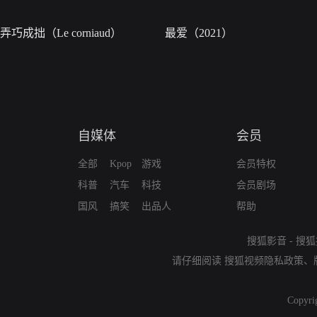
弄巧成拙（Le corniaud）
最爱（2021）
自媒体
会员
全部
Kpop
游戏
会员特权
科普
汽车
科技
会员剧场
国风
搞笑
出品人
帮助
搜狐影音
-
搜狐
请仔细阅读
搜狐视频隐私政策
、
Copyri