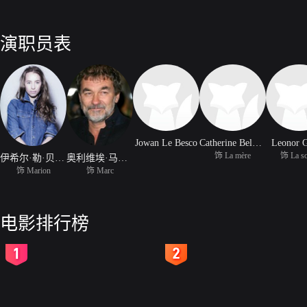
演职员表
Jowan Le Besco
Catherine Belkhodja
Leonor G
饰 La mère
饰 La s
伊希尔·勒·贝斯柯
奥利维埃·马夏尔
饰 Marion
饰 Marc
电影排行榜
2
3