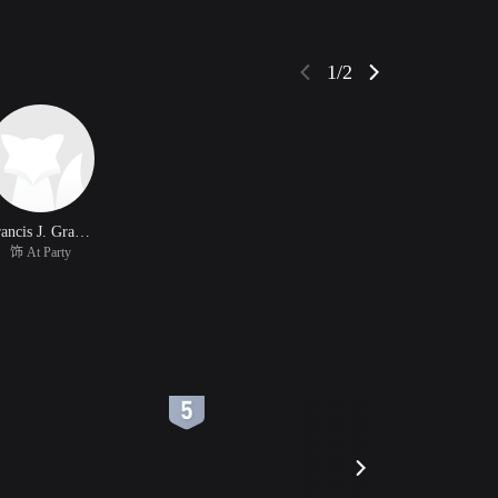
1/2
Francis J. Grandon
饰 At Party
6
7