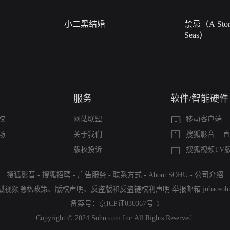
小二黑结婚
禁忌（A Story
Seas）
服务
软件/智能硬件
权
网站联盟
移动客户端
场
关于我们
搜狐影音
直
版权投诉
搜狐视频TV
搜狐影音
-
搜狐招聘
-
广告服务
-
联系方式
-
About SOHU
-
公司介绍
狐视频隐私政策
、
版权声明
、
反盗版和反盗链权利声明
举报邮箱
jubaoso
备案号：
京ICP证030367号-1
Copyright © 2024 Sohu.com Inc.All Rights Reserved.