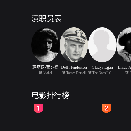
演职员表
玛丽昂·莱纳德
Dell Henderson
Gladys Egan
Linda A
饰 Mabel
饰 Tomm Darrell
饰 The Darrell Child
饰 R
电影排行榜
2
3