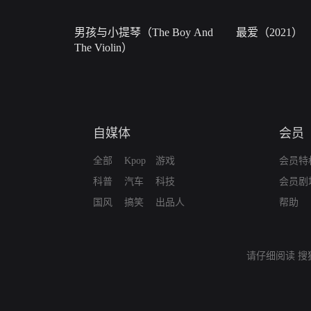
男孩与小提琴（The Boy And
最爱（2021）
The Violin）
自媒体
会员
全部
Kpop
游戏
会员特
科普
汽车
科技
会员剧
国风
搞笑
出品人
帮助
请仔细阅读
搜