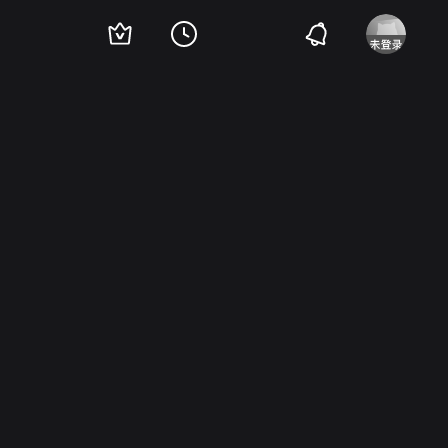
nda Arvidson
Kate Bruce
马克·森内特
凯瑟琳·威廉姆斯
Charles Craig
Fra