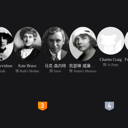
Charles Craig
饰 At Party
rvidson
Kate Bruce
马克·森内特
凯瑟琳·威廉姆斯
uth
饰 Ruth's Mother
饰 Steve
饰 Tomm's Mistress
4
5