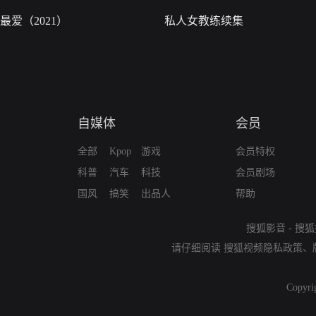
最爱（2021）
私人女教练续集
自媒体
会员
全部
Kpop
游戏
会员特权
科普
汽车
科技
会员剧场
国风
搞笑
出品人
帮助
搜狐影音
-
搜狐
请仔细阅读
搜狐视频隐私政策
、
Copyri