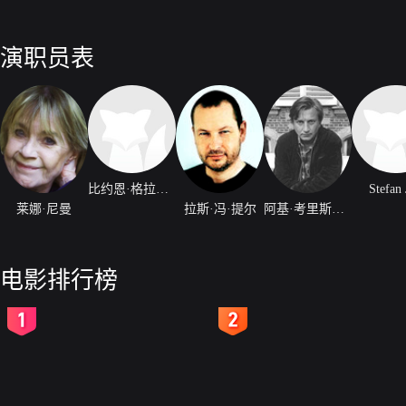
演职员表
比约恩·格拉纳特
Stefan 
莱娜·尼曼
拉斯·冯·提尔
阿基·考里斯马基
电影排行榜
2
3