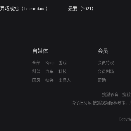
弄巧成拙（Le corniaud）
最爱（2021）
自媒体
会员
全部
Kpop
游戏
会员特权
科普
汽车
科技
会员剧场
国风
搞笑
出品人
帮助
搜狐影音
-
搜狐
请仔细阅读
搜狐视频隐私政策
、
Copyri