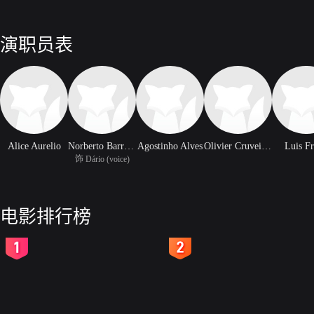
演职员表
Alice Aurelio
Norberto Barroca
Agostinho Alves
Olivier Cruveiller
Luis F
饰 Dário (voice)
电影排行榜
2
3