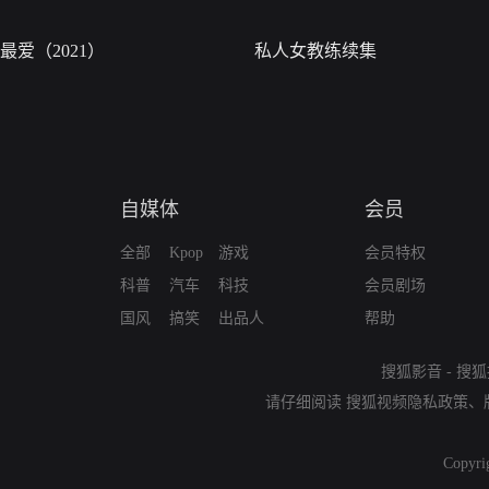
最爱（2021）
私人女教练续集
自媒体
会员
全部
Kpop
游戏
会员特权
科普
汽车
科技
会员剧场
国风
搞笑
出品人
帮助
搜狐影音
-
搜狐
请仔细阅读
搜狐视频隐私政策
、
Copyri