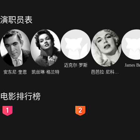
演职员表
迈克尔·罗斯
James B
安东尼·奎恩
凯丝琳·格兰特
芭芭拉·尼科尔斯
电影排行榜
2
3