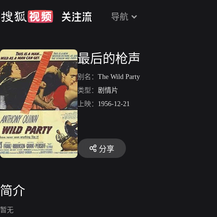
导航
最后的枪声
别名：
The Wild Party
类型：
剧情片
上映：
1956-12-21
分享
简介
暂无