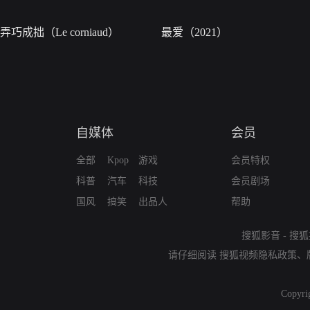
弄巧成拙（Le corniaud）
最爱（2021）
自媒体
会员
全部
Kpop
游戏
会员特权
科普
汽车
科技
会员剧场
国风
搞笑
出品人
帮助
搜狐影音
-
搜狐
请仔细阅读
搜狐视频隐私政策
、
Copyri