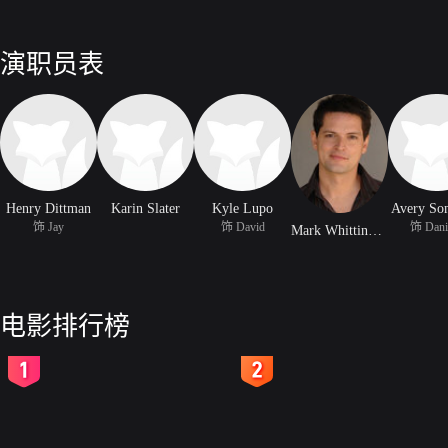
演职员表
Henry Dittman
Karin Slater
Kyle Lupo
Avery So
饰 Jay
饰 David
饰 Danie
Mark Whittington
电影排行榜
2
3