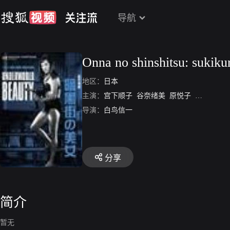
导航
Onna no shinshitsu: sukiku
地区：
日本
主演：
宫下顺子
谷奈绪美
原悦子
鹤冈修
本
导演：
白鸟信一
分享
简介
暂无