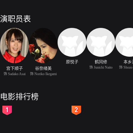
演职员表
原悦子
鹤冈修
本乡
饰 Junichi Naito
饰 Shozo
宫下顺子
谷奈绪美
饰 Sadako Asai
饰 Noriko Ikegami
电影排行榜
2
3