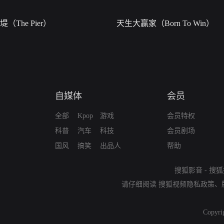
堤（The Pier）
天生大赢家（Born To Win）
自媒体
会员
全部
Kpop
游戏
会员特权
科普
汽车
科技
会员剧场
国风
搞笑
出品人
帮助
搜狐影音
-
搜狐
请仔细阅读
搜狐视频隐私政策
、
Copyri