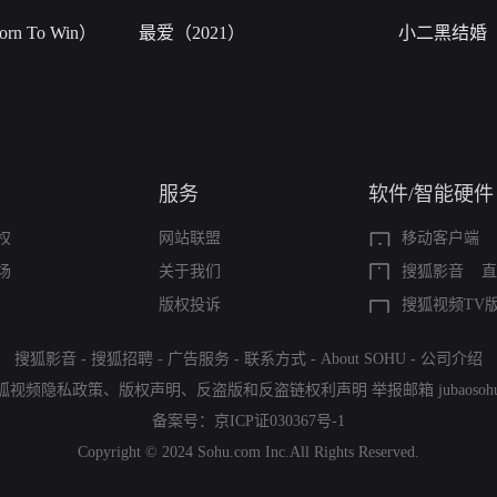
n To Win）
最爱（2021）
小二黑结婚
服务
软件/智能硬件
权
网站联盟
移动客户端
场
关于我们
搜狐影音
直
版权投诉
搜狐视频TV
搜狐影音
-
搜狐招聘
-
广告服务
-
联系方式
-
About SOHU
-
公司介绍
狐视频隐私政策
、
版权声明
、
反盗版和反盗链权利声明
举报邮箱
jubaoso
备案号：
京ICP证030367号-1
Copyright © 2024 Sohu.com Inc.All Rights Reserved.