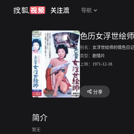
导航
色历女浮世绘
别名：
女浮世绘师的情色日
类型：
剧情片
上映：
1971-12-18
分享
简介
暂无