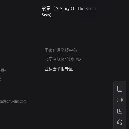
禁忌（A Story Of The South
火球（Ball 
Seas）
网络暴力有害信息举报
不良信息举报中心
12318 文化市场举报
北京互联网举报中心
算法推荐专项举报
亚运会举报专区
播+
涉历史虚无举报
版
网络谣言信息专项
涉政举报入口
涉未成年人举报
hu@sohu-inc.com
清朗自媒体乱象举报
涉民族宗教有害信息举报
清朗·生活服务类内容举报
清朗春节网络环境整治