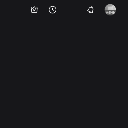
小川节子
堺美纪子
岛村谦二
神山胜
山科百合