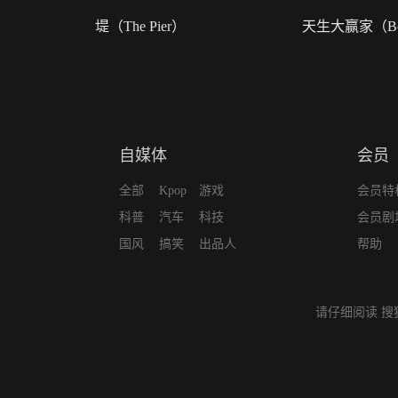
堤（The Pier）
天生大赢家（Bor
自媒体
会员
全部
Kpop
游戏
会员特
科普
汽车
科技
会员剧
国风
搞笑
出品人
帮助
请仔细阅读
搜