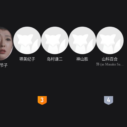
堺美纪子
岛村谦二
神山胜
山科百合
饰 (as Masako Saga)
节子
4
5