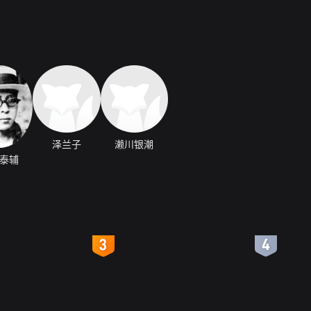
泽兰子
濑川银潮
泰辅
4
5