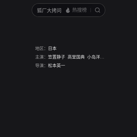
地区：
日本
主演：
笠置静子
高堂国典
小岛洋洋
松本泰辅
泽兰
导演：
松本英一