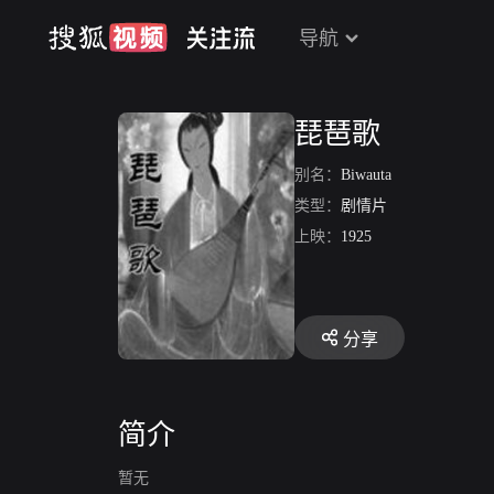
导航
琵琶歌
别名：
Biwauta
类型：
剧情片
上映：
1925
分享
简介
暂无