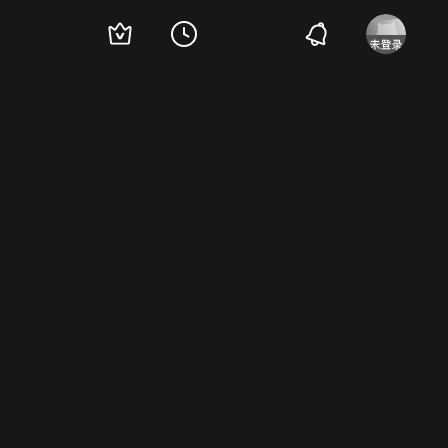
子
濑川银潮