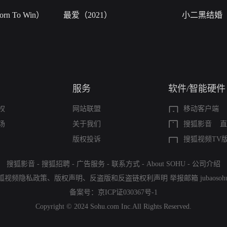
n To Win）
最爱（2021）
小二黑结婚
服务
软件/智能硬件
权
网站联盟
移动客户端
场
关于我们
搜狐影音
直
版权投诉
搜狐视频TV
搜狐影音
-
搜狐招聘
-
广告服务
-
联系方式
-
About SOHU
-
公司介绍
狐视频隐私政策
、
版权声明
、
反盗版和反盗链权利声明
举报邮箱
jubaoso
备案号：
京ICP证030367号-1
Copyright © 2024 Sohu.com Inc.All Rights Reserved.