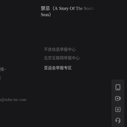
禁忌（A Story Of The South
火球（Ball 
Seas）
网络暴力有害信息举报
不良信息举报中心
12318 文化市场举报
北京互联网举报中心
算法推荐专项举报
亚运会举报专区
播+
涉历史虚无举报
版
网络谣言信息专项
涉政举报入口
涉未成年人举报
hu@sohu-inc.com
清朗自媒体乱象举报
涉民族宗教有害信息举报
清朗·生活服务类内容举报
清朗春节网络环境整治