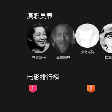
演职员表
小岛洋洋
笠置静子
高堂国典
松本
电影排行榜
2
3