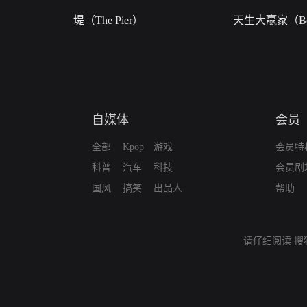
堤（The Pier）
天生大赢家（Bor
自媒体
会员
全部
Kpop
游戏
会员特
科普
汽车
科技
会员剧
国风
搞笑
出品人
帮助
请仔细阅读
搜