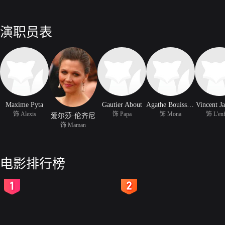
演职员表
Maxime Pyta
Gautier About
Agathe Bouissieres
Vincent Ja
饰 Alexis
饰 Papa
饰 Mona
饰 L'enf
爱尔莎·伦齐尼
饰 Maman
电影排行榜
2
3