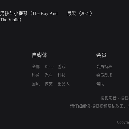
男孩与小提琴（The Boy And
最爱（2021）
The Violin）
自媒体
会员
全部
Kpop
游戏
会员特权
科普
汽车
科技
会员剧场
国风
搞笑
出品人
帮助
搜狐影音
-
搜狐
请仔细阅读
搜狐视频隐私政策
、
Copyri