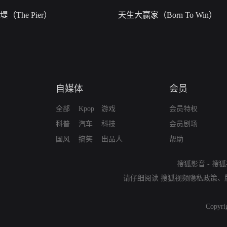
堤（The Pier）
天生大赢家（Born To Win）
自媒体
会员
全部
Kpop
游戏
会员特权
科普
汽车
科技
会员剧场
国风
搞笑
出品人
帮助
搜狐影音
-
搜狐
请仔细阅读
搜狐视频隐私政策
、
Copyri