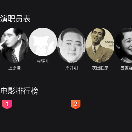
演职员表
杉狂儿
上原谦
岸井明
灰田胜彦
笠置
电影排行榜
2
3