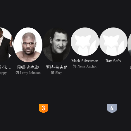
Mark Silverman
Ray Sefo
饰 News Anchor
安东尼奥·法加斯
昆顿·杰克逊
阿特·拉夫勒
appy
饰 Leroy Johnson
饰 Shep
4
5