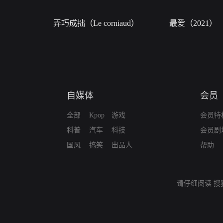
弄巧成拙（Le corniaud）
最爱（2021）
自媒体
会员
全部
Kpop
游戏
会员特
科普
汽车
科技
会员剧
国风
搞笑
出品人
帮助
请仔细阅读
搜