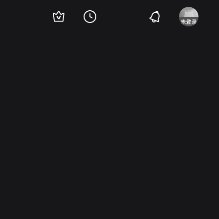
蒂洛
安东尼奥·法加斯
昆顿·杰克逊
阿特·拉夫勒
Mark Silverman
Ray Sef