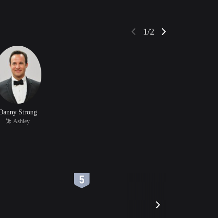
1/2
Danny Strong
饰 Ashley
6
7