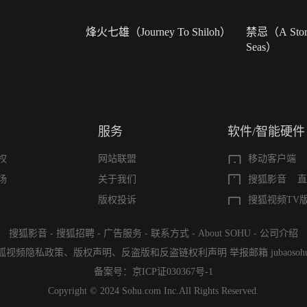
烽火七雄（Journey To Shiloh）
禁忌（A Story
Seas）
服务
软件/智能硬件
权
网站联盟
移动客户端
场
关于我们
搜狐影音
直
版权投诉
搜狐视频TV
搜狐影音
-
搜狐招聘
-
广告服务
-
联系方式
-
About SOHU
-
公司介绍
狐视频隐私政策
、
版权声明
、
反盗版和反盗链权利声明
举报邮箱
jubaoso
备案号：
京ICP证030367号-1
Copyright © 2024 Sohu.com Inc.All Rights Reserved.