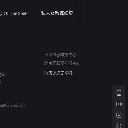
 Of The South
私人女教练续集
小二黑结
网络暴力有害信息举报
12318 文化市场举报
不良信息举报中心
算法推荐专项举报
北京互联网举报中心
亚运会举报专区
涉历史虚无举报
播+
网络谣言信息专项
版
涉政举报入口
涉未成年人举报
清朗自媒体乱象举报
hu@sohu-inc.com
涉民族宗教有害信息举报
清朗·生活服务类内容举报
清朗春节网络环境整治