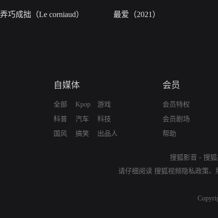
弄巧成拙（Le corniaud）
最爱（2021）
自媒体
会员
全部
Kpop
游戏
会员特权
科普
汽车
科技
会员剧场
国风
搞笑
出品人
帮助
搜狐影音
-
搜狐
请仔细阅读
搜狐视频隐私政策
、
Copyri