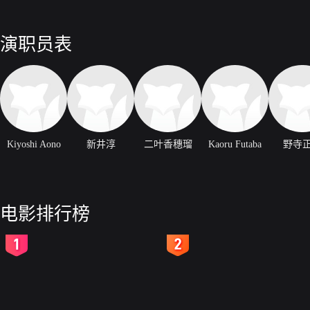
演职员表
Kiyoshi Aono
新井淳
二叶香穗瑠
Kaoru Futaba
野寺
电影排行榜
2
3