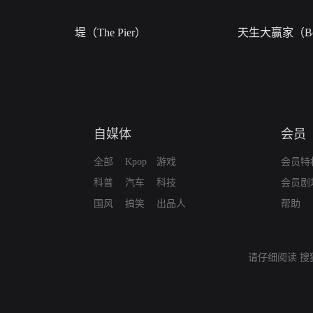
堤（The Pier）
天生大赢家（Bor
自媒体
会员
全部
Kpop
游戏
会员特
科普
汽车
科技
会员剧
国风
搞笑
出品人
帮助
请仔细阅读
搜