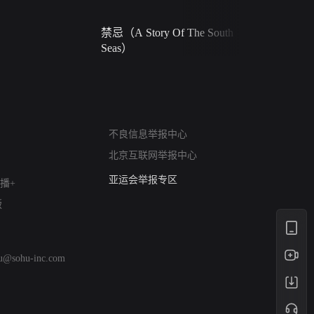
禁忌（A Story Of The South
火球（Ball 
Seas）
网络暴力有害信息举报
不良信息举报中心
12318 文化市场举报
北京互联网举报中心
算法推荐专项举报
亚运会举报专区
播+
涉历史虚无举报
版
网络谣言信息专项
涉政举报入口
涉未成年人举报
hu@sohu-inc.com
清朗自媒体乱象举报
涉民族宗教有害信息举报
清朗·生活服务类内容举报