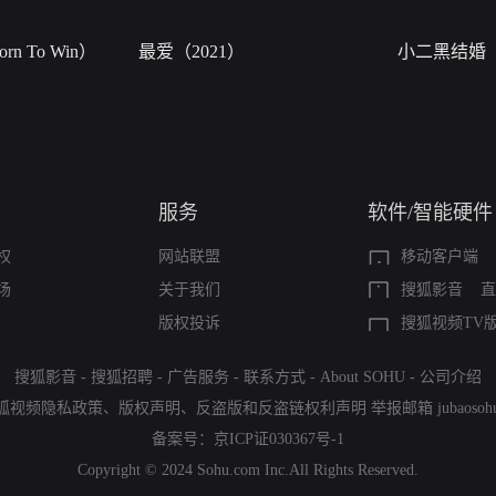
n To Win）
最爱（2021）
小二黑结婚
服务
软件/智能硬件
权
网站联盟
移动客户端
场
关于我们
搜狐影音
直
版权投诉
搜狐视频TV
搜狐影音
-
搜狐招聘
-
广告服务
-
联系方式
-
About SOHU
-
公司介绍
狐视频隐私政策
、
版权声明
、
反盗版和反盗链权利声明
举报邮箱
jubaoso
备案号：
京ICP证030367号-1
Copyright © 2024 Sohu.com Inc.All Rights Reserved.