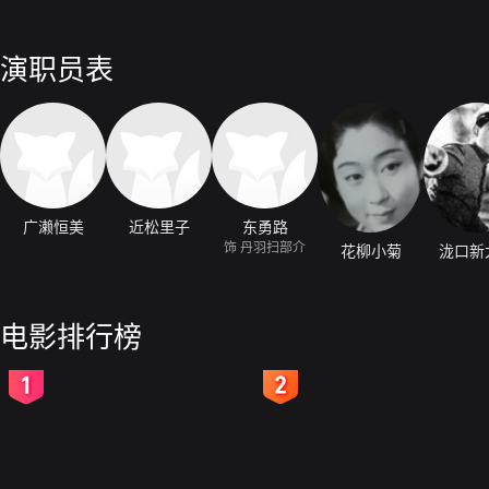
演职员表
广濑恒美
近松里子
东勇路
饰 丹羽扫部介
花柳小菊
泷口新
电影排行榜
2
3