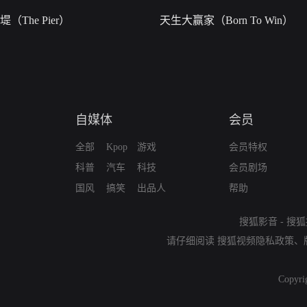
堤（The Pier）
天生大赢家（Born To Win）
自媒体
会员
全部
Kpop
游戏
会员特权
科普
汽车
科技
会员剧场
国风
搞笑
出品人
帮助
搜狐影音
-
搜狐
请仔细阅读
搜狐视频隐私政策
、
Copyri