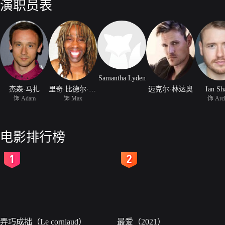
演职员表
Samantha Lyden
杰森·马扎
里奇·比德尔·布莱尔
迈克尔·林达奥
Ian Sh
饰 Adam
饰 Max
饰 Arc
电影排行榜
2
3
弄巧成拙（Le corniaud）
最爱（2021）