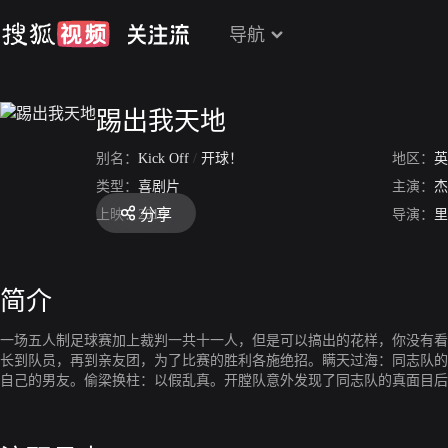
导航
踢出我天地
别名：
Kick Off
/
开球！
地区：
英
类型：
喜剧片
主演：
杰
分享
上映：
2010
导演：
里
简介
一场五人制足球赛加上裁判一共十一人，但是可以搞出的花样，你没有看
长到队员，再到亲友团，为了比赛的胜利各施绝招。瞒天过海：同志队的
自己的男友。偷梁换柱：以假乱真。开膛队意外发现了同志队的真面目后
的指点下，终于开窍，做回真我，该娘就娘，一路反扑。擒贼擒王：当然
赛场外也是硝烟纷飞。围魏救赵：金斯顿和马尔科这一对欢喜冤家，金斯