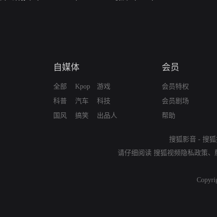
自媒体
会员
全部
Kpop
游戏
会员特权
科普
汽车
科技
会员剧场
国风
搞笑
出品人
帮助
搜狐影音
-
搜狐
请仔细阅读
搜狐视频隐私政策
、
Copyri