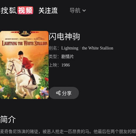
导航
闪电神驹
别名：
Lightning
/
the White Stallion
类型：
剧情片
上映：
1986
分享
简介
麦奇鲁尼饰演的赌徒，被恶人抢走一匹昂贵的马。他最后在两个朋友的帮