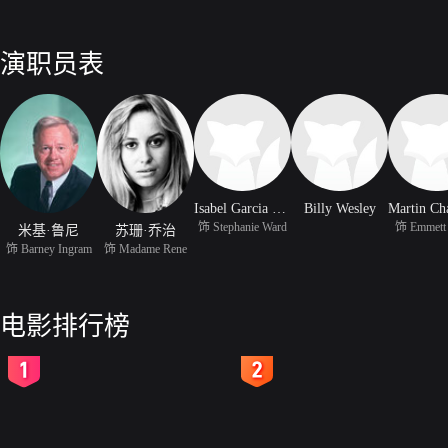
演职员表
Isabel Garcia Lorca
Billy Wesley
饰 Stephanie Ward
饰 Emmett 
米基·鲁尼
苏珊·乔治
饰 Barney Ingram
饰 Madame Rene
电影排行榜
2
3