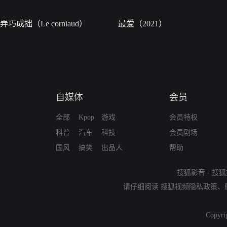
弄巧成拙（Le corniaud）
最爱（2021）
自媒体
会员
全部
Kpop
游戏
会员特权
科普
汽车
科技
会员剧场
国风
搞笑
出品人
帮助
搜狐影音
-
搜狐
请仔细阅读
搜狐视频隐私政策
、
Copyri