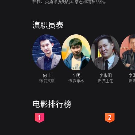
牺牲、英勇顽强的战斗意志和精神品格。
演职员表
何丰
辛明
李永田
李
饰 武文斌
饰 武忠林
饰 黄主任
饰 
电影排行榜
2
3