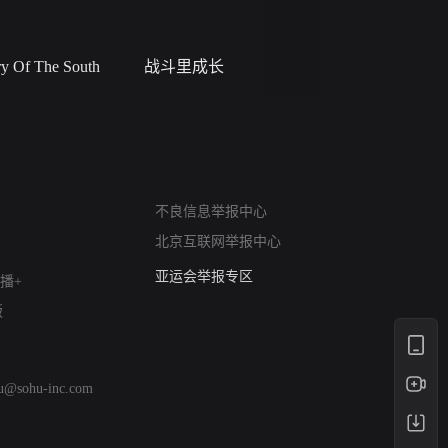
 Of The South
战斗里成长
私人女教
网络暴力有害信息举报
不良信息举报中心
12318 文化市场举报
北京互联网举报中心
算法推荐专项举报
亚运会举报专区
播+
涉历史虚无举报
版
网络谣言信息专项
涉政举报入口
涉未成年人举报
hu@sohu-inc.com
清朗自媒体乱象举报
涉民族宗教有害信息举报