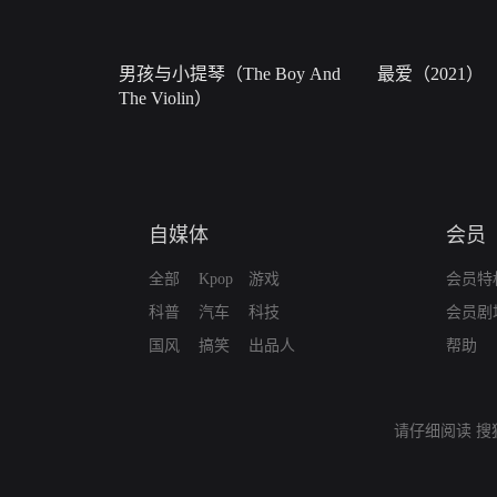
男孩与小提琴（The Boy And
最爱（2021）
The Violin）
自媒体
会员
全部
Kpop
游戏
会员特
科普
汽车
科技
会员剧
国风
搞笑
出品人
帮助
请仔细阅读
搜