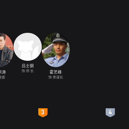
吕士钢
饰 师 长
洪涛
霍艺峰
政委
饰 参谋长
4
5