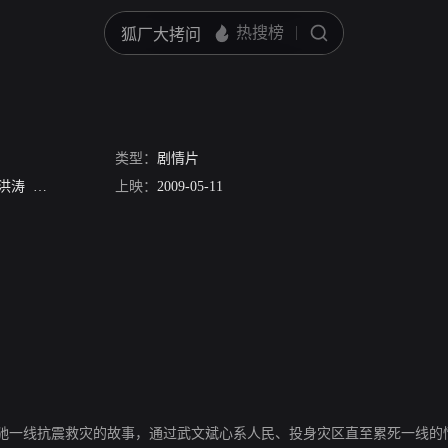
类型：
剧情片
洪涛
吕士钢
霍艺峰
上映：
2009-05-11
驰一线抗震救灾的故事，通过武文斌心系人民、投身灾区直至累死一线的