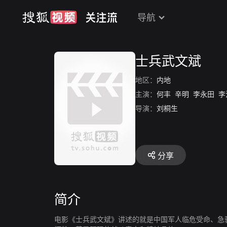
导航
士兵武文斌
地区：
内地
主演：
何丰
辛明
李永田
李
导演：
刘桐生
分享
简介
电影《士兵武文斌》讲述的就是中国军人临危受命、急