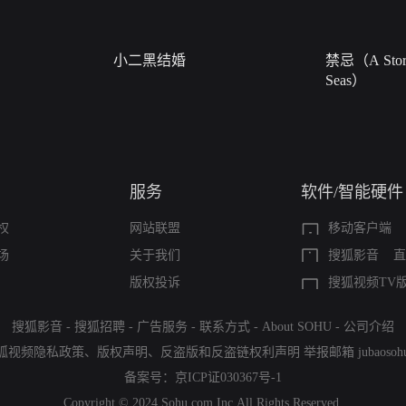
小二黑结婚
禁忌（A Story
Seas）
服务
软件/智能硬件
权
网站联盟
移动客户端
场
关于我们
搜狐影音
直
版权投诉
搜狐视频TV
搜狐影音
-
搜狐招聘
-
广告服务
-
联系方式
-
About SOHU
-
公司介绍
狐视频隐私政策
、
版权声明
、
反盗版和反盗链权利声明
举报邮箱
jubaoso
备案号：
京ICP证030367号-1
Copyright © 2024 Sohu.com Inc.All Rights Reserved.