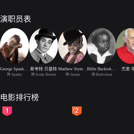
演职员表
George Spanky McFarland
斯考特·贝基特
Matthew Stymie Beard
Billie Buckwheat Thomas
杰里·
饰 Spanky
饰 Scotty Beckett
饰 Stymie
饰 Buckwheat
电影排行榜
2
3