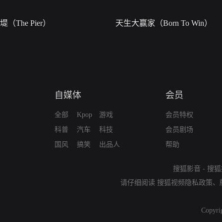
堤（The Pier）
天生大赢家（Born To Win）
自媒体
会员
全部
Kpop
游戏
会员特权
科普
汽车
科技
会员剧场
国风
搞笑
出品人
帮助
搜狐影音
-
搜狐
请仔细阅读
搜狐视频隐私政策
、
Copyri