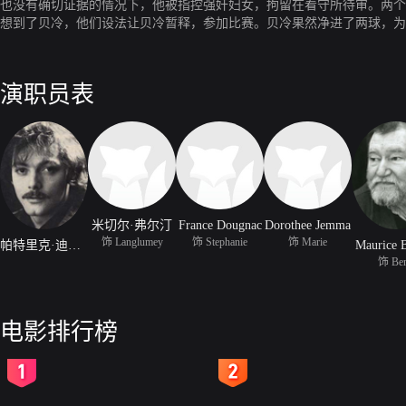
也没有确切证据的情况下，他被指控强奸妇女，拘留在看守所待审。两个
想到了贝冷，他们设法让贝冷暂释，参加比赛。贝冷果然净进了两球，为
演职员表
米切尔·弗尔汀
France Dougnac
Dorothee Jemma
饰 Langlumey
饰 Stephanie
饰 Marie
帕特里克·迪瓦尔
Maurice B
饰 Ber
电影排行榜
2
3