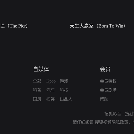
堤（The Pier）
天生大赢家（Born To Win）
自媒体
会员
全部
Kpop
游戏
会员特权
科普
汽车
科技
会员剧场
国风
搞笑
出品人
帮助
搜狐影音
-
搜狐
请仔细阅读
搜狐视频隐私政策
、