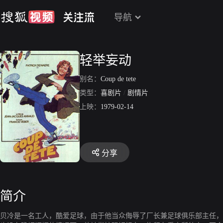
导航
轻举妄动
别名：
Coup de tete
类型：
喜剧片
/
剧情片
上映：
1979-02-14
分享
简介
贝冷是一名工人，酷爱足球，由于他当众侮辱了厂长兼足球俱乐部主任，