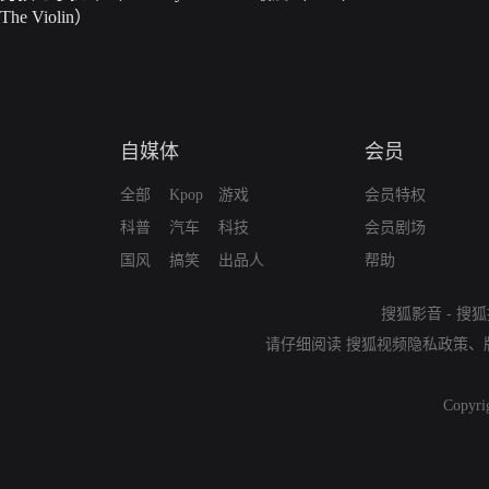
The Violin）
自媒体
会员
全部
Kpop
游戏
会员特权
科普
汽车
科技
会员剧场
国风
搞笑
出品人
帮助
搜狐影音
-
搜狐
请仔细阅读
搜狐视频隐私政策
、
Copyri