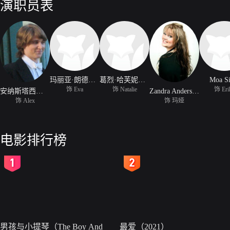
演职员表
玛丽亚·朗德奎斯特
葛烈·哈芙妮丝寇
Moa Si
饰 Eva
饰 Natalie
饰 Eri
安纳斯塔西奥斯·索利斯
Zandra Andersson
饰 Alex
饰 玛娅
电影排行榜
2
3
男孩与小提琴（The Boy And
最爱（2021）