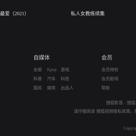
最爱（2021）
私人女教练续集
自媒体
会员
全部
Kpop
游戏
会员特权
科普
汽车
科技
会员剧场
国风
搞笑
出品人
帮助
搜狐影音
-
搜狐
请仔细阅读
搜狐视频隐私政策
、
Copyri