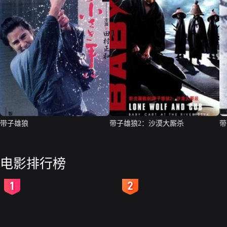
带子雄狼
带子雄狼2：沙漠大厮杀
带
电影排行榜
2
3