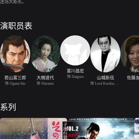
连场大斯杀。
演职员表
富川昌宏
饰 Daigoro
若山富三郎
大楠道代
山城新伍
佐藤
饰 Ogami Itto
饰 Shiranui
饰 Lord Kurdoa Naritaka
系列