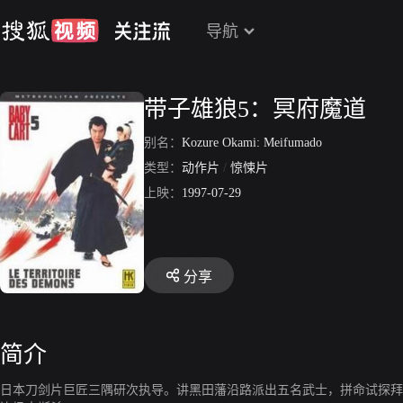
导航
带子雄狼5：冥府魔道
别名：
Kozure Okami: Meifumado
类型：
动作片
/
惊悚片
上映：
1997-07-29
分享
简介
日本刀剑片巨匠三隅研次执导。讲黑田藩沿路派出五名武士，拼命试探拜