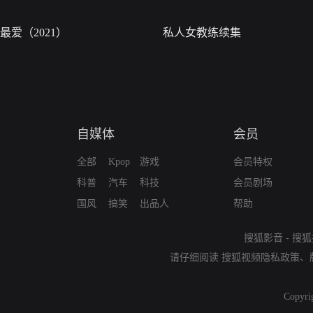
最爱（2021）
私人女教练续集
自媒体
会员
全部
Kpop
游戏
会员特权
科普
汽车
科技
会员剧场
国风
搞笑
出品人
帮助
搜狐影音
-
搜狐
请仔细阅读
搜狐视频隐私政策
、
Copyri