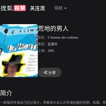
导航
荒地的男人
别名：
L'homme des roubines
类型：
纪录片
上映：
2001
分享
简介
一部描述导演自己的记录片。带着观众去认识导演拍摄的狂野、枯燥、辉