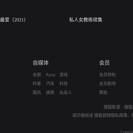
最爱（2021）
私人女教练续集
自媒体
会员
全部
Kpop
游戏
会员特权
科普
汽车
科技
会员剧场
国风
搞笑
出品人
帮助
搜狐影音
-
搜狐
请仔细阅读
搜狐视频隐私政策
、
Copyri