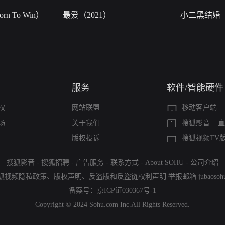
n To Win）
最爱（2021）
小二黑结婚
服务
软件/智能硬件
权
网站联盟
移动客户端
场
关于我们
搜狐影音
直
版权投诉
搜狐视频TV
搜狐影音
-
搜狐招聘
-
广告服务
-
联系方式
-
About SOHU
-
公司介绍
狐视频隐私政策
、
版权声明
、
反盗版和反盗链权利声明
举报邮箱
jubaoso
备案号：
京ICP证030367号-1
Copyright © 2024 Sohu.com Inc.All Rights Reserved.