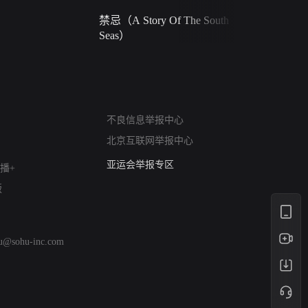
禁忌（A Story Of The South
火球（Ball 
Seas）
网络暴力有害信息举报
不良信息举报中心
12318 文化市场举报
北京互联网举报中心
算法推荐专项举报
亚运会举报专区
播+
涉历史虚无举报
版
网络谣言信息专项
涉政举报入口
涉未成年人举报
hu@sohu-inc.com
清朗自媒体乱象举报
涉民族宗教有害信息举报
清朗·生活服务类内容举报
清朗春节网络环境整治