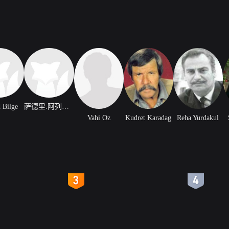
 Bilge
萨德里.阿列斯科
Vahi Oz
Kudret Karadag
Reha Yurdakul
4
5