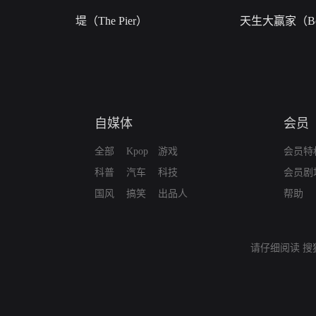
堤（The Pier）
天生大赢家（Bor
自媒体
会员
全部
Kpop
游戏
会员特
科普
汽车
科技
会员剧
国风
搞笑
出品人
帮助
请仔细阅读
搜