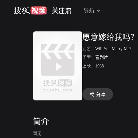
导航
愿意嫁给我吗
别名：
Will You Marry Me?
类型：
喜剧片
上映：
1968
分享
简介
暂无