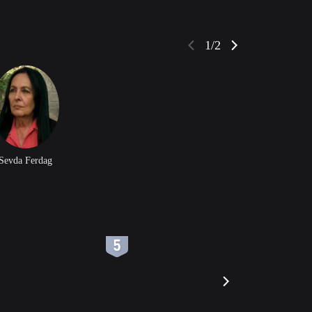
1/2
Sevda Ferdag
6
7