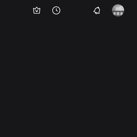
萨德里.阿列斯科
Vahi Oz
Kudret Karadag
Reha Yurdakul
Sevda Ferdag