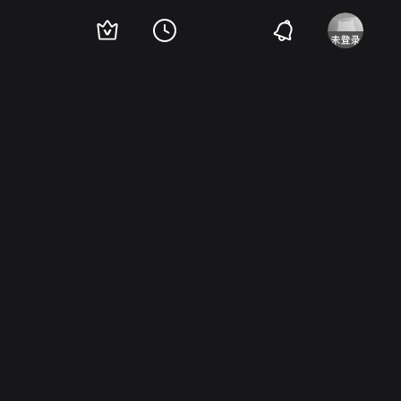
z
Thomas E Jackson
Warner P Richmond
约翰·圣·珀里斯
Kathryn Sheldon