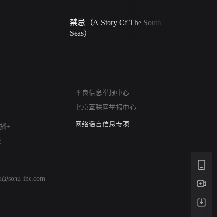
禁忌（A Story Of The South
火球（Ball 
Seas）
网络暴力有害信息举报
12318 文化市场举报
算法推荐专项举报
不良信息举报中心
亚运会举报专区
北京互联网举报中心
涉历史虚无举报
网络谣言信息专项
播+
涉政举报入口
版
涉未成年人举报
清朗自媒体乱象举报
涉民族宗教有害信息举报
hu@sohu-inc.com
清朗·生活服务类内容举报
清朗春节网络环境整治
涉企举报专区