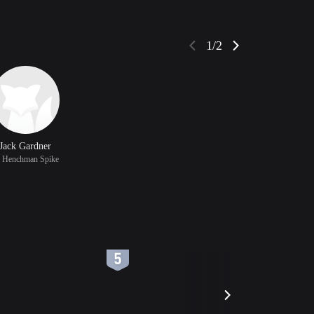
1/2
Jack Gardner
 Henchman Spike
6
7