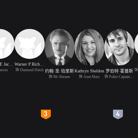
Thomas E Jackson
Warner P Richmond
arson
饰 Diamond Dutch
饰
约翰·圣·珀里斯
Kathryn Sheldon
罗伯特·霍曼斯
饰 Mr Abrams
饰 Aunt Mary
饰 Police Captain Symon
4
5