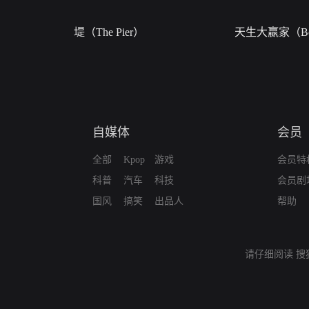
堤（The Pier）
天生大赢家（Bor
自媒体
会员
全部
Kpop
游戏
会员特
科普
汽车
科技
会员剧
国风
搞笑
出品人
帮助
请仔细阅读
搜