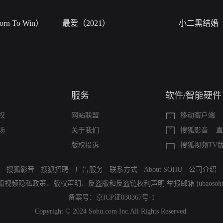
n To Win）
最爱（2021）
小二黑结婚
服务
软件/智能硬件
权
网站联盟
移动客户端
场
关于我们
搜狐影音
直
版权投诉
搜狐视频TV
搜狐影音
-
搜狐招聘
-
广告服务
-
联系方式
-
About SOHU
-
公司介绍
狐视频隐私政策
、
版权声明
、
反盗版和反盗链权利声明
举报邮箱
jubaoso
备案号：
京ICP证030367号-1
Copyright © 2024 Sohu.com Inc.All Rights Reserved.