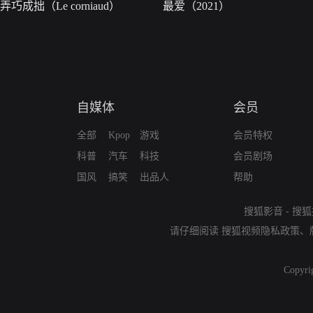
弄巧成拙（Le corniaud）
最爱（2021）
自媒体
会员
全部
Kpop
游戏
会员特权
科普
汽车
科技
会员剧场
国风
搞笑
出品人
帮助
搜狐影音
-
搜狐
请仔细阅读
搜狐视频隐私政策
、
Copyri