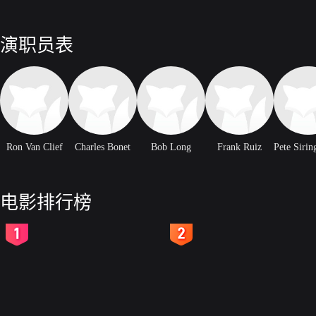
演职员表
Ron Van Clief
Charles Bonet
Bob Long
Frank Ruiz
Pete Sirin
电影排行榜
2
3