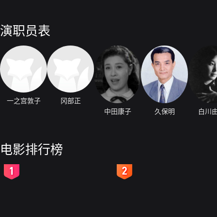
演职员表
一之宫敦子
冈部正
中田康子
久保明
白川
电影排行榜
2
3