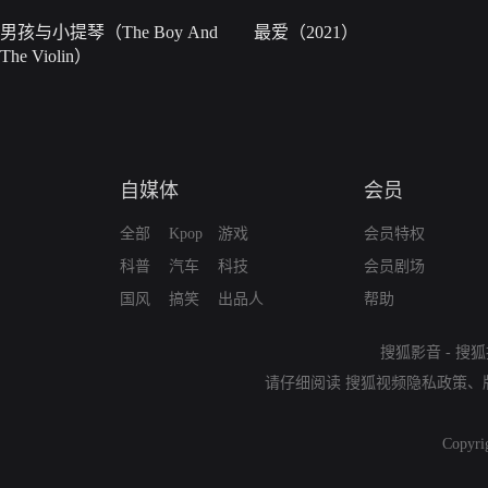
男孩与小提琴（The Boy And
最爱（2021）
The Violin）
自媒体
会员
全部
Kpop
游戏
会员特权
科普
汽车
科技
会员剧场
国风
搞笑
出品人
帮助
搜狐影音
-
搜狐
请仔细阅读
搜狐视频隐私政策
、
Copyri