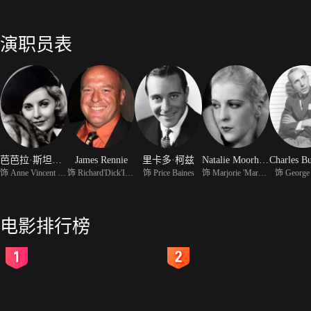
演职员表
芭芭拉·斯坦威克
James Rennie
里卡多·柯兹
Natalie Moorhead
饰 Anne Vincent Ives
饰 Richard'Dick'Ives
饰 Price Baines
饰 Marjorie 'Margie'Tr
饰 George
电影排行榜
2
3