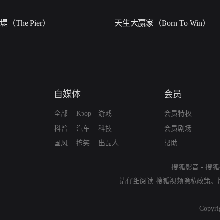
堤（The Pier）
天生大赢家（Born To Win）
自媒体
会员
全部
Kpop
游戏
会员特权
科普
汽车
科技
会员剧场
国风
搞笑
出品人
帮助
搜狐影音
-
搜狐
请仔细阅读
搜狐视频隐私政策
、
Copyri