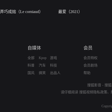
弄巧成拙（Le corniaud）
最爱（2021）
自媒体
会员
全部
Kpop
游戏
会员特权
科普
汽车
科技
会员剧场
国风
搞笑
出品人
帮助
搜狐影音
-
搜狐
请仔细阅读
搜狐视频隐私政策
、
Copyri