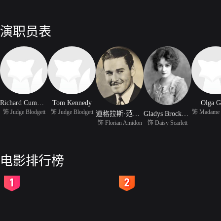
演职员表
Richard Cummings
Tom Kennedy
Olga G
饰 Judge Blodgett
饰 Judge Blodgett
饰 Madame L
道格拉斯·范朋克
Gladys Brockwell
饰 Florian Amidon
饰 Daisy Scarlett
电影排行榜
2
3