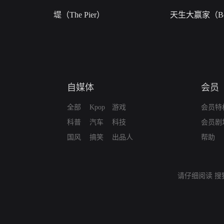
堤（The Pier）
天生大赢家（Bor
自媒体
会员
全部
Kpop
游戏
会员特
科普
汽车
科技
会员剧
国风
搞笑
出品人
帮助
请仔细阅读
搜