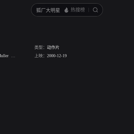
类型：
动作片
uller
Warren Draper
上映：
Raphael Gabai
2000-12-19
梅德琳·莱特
Stephanie Johnston
Nich