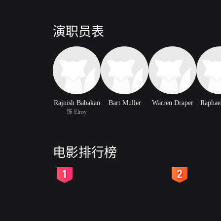
演职员表
Rajnish Babakan
Bart Muller
Warren Draper
Raphae
饰 Elroy
电影排行榜
2
3