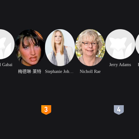
l Gabai
Jerry Adams
梅德琳·莱特
Stephanie Johnston
Nicholl Rae
4
5