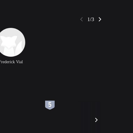
1/3
Frederick Vial
6
7