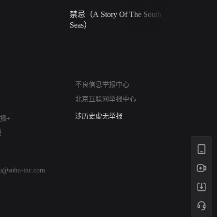
禁忌（A Story Of The South
火球（Ball 
Seas）
网络暴力有害信息举报
12318 文化市场举报
不良信息举报中心
算法推荐专项举报
北京互联网举报中心
亚运会举报专区
涉历史虚无举报
播+
网络谣言信息专项
版
涉政举报入口
涉未成年人举报
清朗自媒体乱象举报
hu@sohu-inc.com
涉民族宗教有害信息举报
清朗·生活服务类内容举报
清朗春节网络环境整治
涉企举报专区