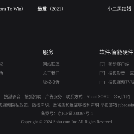
n To Win）
最爱（2021）
小二黑结婚
服务
软件/智能硬件
权
网站联盟
移动客户端
场
关于我们
搜狐影音
直
版权投诉
搜狐视频TV
搜狐影音
-
搜狐招聘
-
广告服务
-
联系方式
-
About SOHU
-
公司介绍
狐视频隐私政策
、
版权声明
、
反盗版和反盗链权利声明
举报邮箱
jubaoso
备案号：
京ICP证030367号-1
Copyright © 2024 Sohu.com Inc.All Rights Reserved.