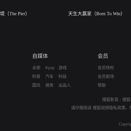
堤（The Pier）
天生大赢家（Born To Win）
自媒体
会员
全部
Kpop
游戏
会员特权
科普
汽车
科技
会员剧场
国风
搞笑
出品人
帮助
搜狐影音
-
搜狐
请仔细阅读
搜狐视频隐私政策
、
Copyri